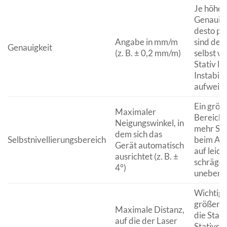
Je höher
Genauigk
desto pr
Angabe in mm/m
sind dein
Genauigkeit
(z. B. ± 0,2 mm/m)
selbst w
Stativ le
Instabili
aufweist
Ein größ
Maximaler
Bereich 
Neigungswinkel, in
mehr Sp
dem sich das
Selbstnivellierungsbereich
beim Auf
Gerät automatisch
auf leich
ausrichtet (z. B. ±
schräge
4°)
unebene
Wichtig 
größere 
Maximale Distanz,
die Stabi
auf die der Laser
Stativs