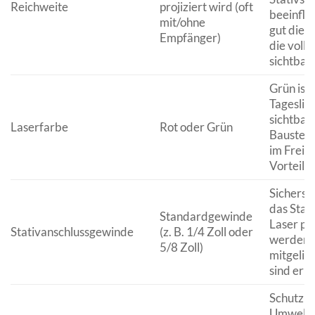
Reichweite
projiziert wird (oft
beeinflus
mit/ohne
gut die L
Empfänger)
die volle
sichtbar 
Grün ist 
Tageslic
sichtbar,
Laserfarbe
Rot oder Grün
Baustell
im Freie
Vorteil is
Sicherste
das Stat
Standardgewinde
Laser pas
Stativanschlussgewinde
(z. B. 1/4 Zoll oder
werden 
5/8 Zoll)
mitgelie
sind erhä
Schutz v
Umweltei