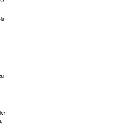
is
zu
der
n,