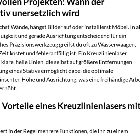
vollen Projekten: Wann der
tiv unersetzlich wird
ichst Wände, hängst Bilder auf oder installierst Möbel. In al
auigkeit und gerade Ausrichtung entscheidend für ein
ches Präzisionswerkzeug greifst du oft zu Wasserwaagen,
t kostet und fehleranfällig ist. Ein Kreuzlinienlaser
 klare, helle Linien, die selbst auf größere Entfernungen
ung eines Stativs ermöglicht dabei die optimale
wünschten Höhe und Ausrichtung, was eine freihändige Arbe
erhöht.
Vorteile eines Kreuzlinienlasers mi
rt in der Regel mehrere Funktionen, die ihn zu einem