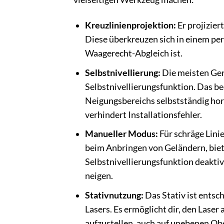
Kreuzlinienprojektion:
Er projiziert
Diese überkreuzen sich in einem per
Waagerecht-Abgleich ist.
Selbstnivellierung:
Die meisten Ger
Selbstnivellierungsfunktion. Das be
Neigungsbereichs selbstständig hori
verhindert Installationsfehler.
Manueller Modus:
Für schräge Lini
beim Anbringen von Geländern, biet
Selbstnivellierungsfunktion deaktiv
neigen.
Stativnutzung:
Das Stativ ist entsch
Lasers. Es ermöglicht dir, den Laser
aufzustellen, auch auf unebenen Obe