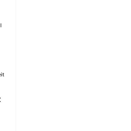
l
it
t