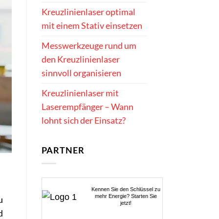
Kreuzlinienlaser optimal
mit einem Stativ einsetzen
Messwerkzeuge rund um
den Kreuzlinienlaser
sinnvoll organisieren
Kreuzlinienlaser mit
Laserempfänger – Wann
lohnt sich der Einsatz?
PARTNER
Kennen Sie den Schlüssel zu
mehr Energie? Starten Sie
u
jetzt!
d