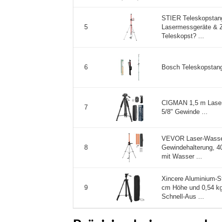
STIER Teleskopstang
Lasermessgeräte & Z
5
Teleskopst? ...
Bosch Teleskopstang
6
CIGMAN 1,5 m Lasers
7
5/8" Gewinde ...
VEVOR Laser-Wasserw
Gewindehalterung, 40
8
mit Wasser ...
Xincere Aluminium-Sta
cm Höhe und 0,54 kg 
9
Schnell-Aus ...