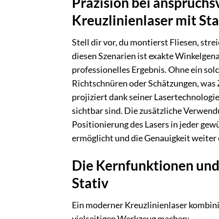
Präzision bei anspruchs
Kreuzlinienlaser mit Sta
Stell dir vor, du montierst Fliesen, stre
diesen Szenarien ist exakte Winkelgen
professionelles Ergebnis. Ohne ein sol
Richtschnüren oder Schätzungen, was Zei
projiziert dank seiner Lasertechnologie
sichtbar sind. Die zusätzliche Verwend
Positionierung des Lasers in jeder ge
ermöglicht und die Genauigkeit weiter 
Die Kernfunktionen und 
Stativ
Ein moderner Kreuzlinienlaser kombinie
vielseitigen Werkzeug machen: