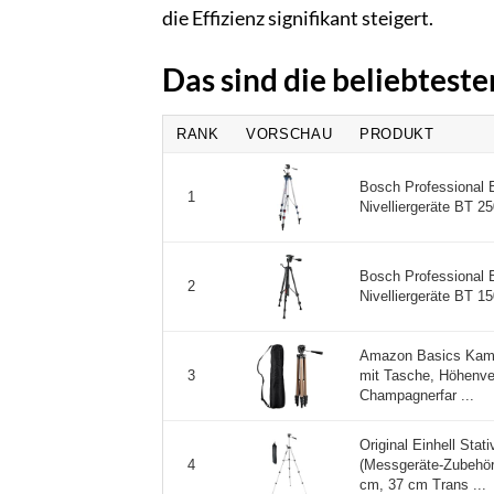
die Effizienz signifikant steigert.
Das sind die beliebteste
RANK
VORSCHAU
PRODUKT
Bosch Professional B
1
Nivelliergeräte BT 250
Bosch Professional B
2
Nivelliergeräte BT 150
Amazon Basics Kamer
mit Tasche, Höhenve
3
Champagnerfar ...
Original Einhell Stat
(Messgeräte-Zubehör,
4
cm, 37 cm Trans ...