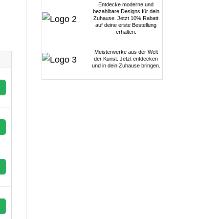
Entdecke moderne und
bezahlbare Designs für dein
Zuhause. Jetzt 10% Rabatt
auf deine erste Bestellung
erhalten.
Meisterwerke aus der Welt
der Kunst. Jetzt entdecken
und in dein Zuhause bringen.