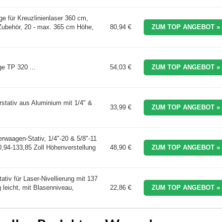
e für Kreuzlinienlaser 360 cm,
ubehör, 20 - max. 365 cm Höhe,
80,94 €
ZUM TOP ANGEBOT »
e TP 320 ...
54,03 €
ZUM TOP ANGEBOT »
tativ aus Aluminium mit 1/4" &
33,99 €
ZUM TOP ANGEBOT »
aagen-Stativ, 1/4"-20 & 5/8"-11
,94-133,85 Zoll Höhenverstellung
48,90 €
ZUM TOP ANGEBOT »
tiv für Laser-Nivellierung mit 137
leicht, mit Blasenniveau,
22,86 €
ZUM TOP ANGEBOT »