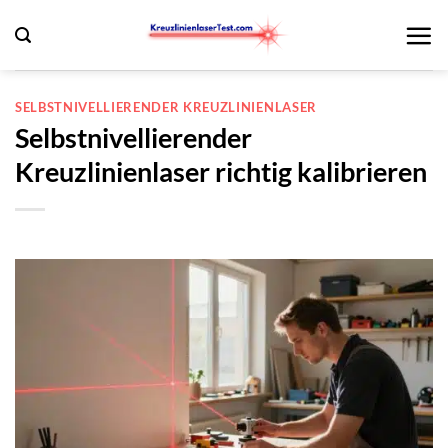
Zum
Inhalt
springen
SELBSTNIVELLIERENDER KREUZLINIENLASER
Selbstnivellierender
Kreuzlinienlaser richtig kalibrieren