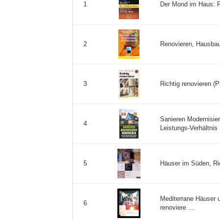
Der Mond im Haus: Re
1
Renovieren, Hausbau,
2
Richtig renovieren (Ph
3
Sanieren Modernisie
4
Leistungs-Verhältnis .
Häuser im Süden, Rich
5
Mediterrane Häuser un
6
renoviere ...