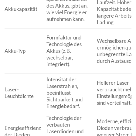
Laufzeit. Höhere
des Akkus, gibt an,
Akkukapazität
Kapazität bedeut
wie viel Energie er
längere Arbeitsze
aufnehmen kann.
Ladung.
Formfaktor und
Wechselbare Ak
Technologie des
ermöglichen quas
Akku-Typ
Akkus (z.B.
unbegrenzte Lauf
wechselbar,
durch Austausch.
integriert).
Intensität der
Hellerer Laser
Laserstrahlen,
Laser-
verbraucht mehr 
beeinflusst
Leuchtdichte
Einstellungsmögli
Sichtbarkeit und
sind vorteilhaft.
Energiebedarf.
Technologie der
Moderne, effizie
verbauten
Energieeffizienz
Dioden verbrauc
Laserdioden und
der Dioden
weniger Strom für