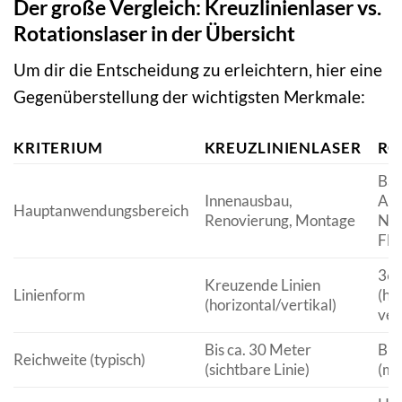
Der große Vergleich: Kreuzlinienlaser vs.
Rotationslaser in der Übersicht
Um dir die Entscheidung zu erleichtern, hier eine
Gegenüberstellung der wichtigsten Merkmale:
KRITERIUM
KREUZLINIENLASER
RO
Bau
Innenausbau,
Auß
Hauptanwendungsbereich
Renovierung, Montage
Niv
Flä
360
Kreuzende Linien
Linienform
(ho
(horizontal/vertikal)
ver
Bis ca. 30 Meter
Bis
Reichweite (typisch)
(sichtbare Linie)
(mi