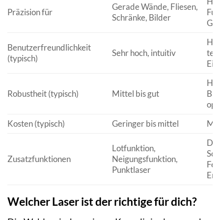
Höh
Gerade Wände, Fliesen,
Präzision für
Fun
Schränke, Bilder
Gel
Hoc
Benutzerfreundlichkeit
Sehr hoch, intuitiv
tei
(typisch)
Ein
Hoc
Robustheit (typisch)
Mittel bis gut
Bau
opt
Kosten (typisch)
Geringer bis mittel
Mit
Dop
Lotfunktion,
Sca
Zusatzfunktionen
Neigungsfunktion,
Fer
Punktlaser
Emp
Welcher Laser ist der richtige für dich?