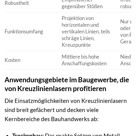
Robustheit
gegenüber Stößen
robust 
Projektion von
Nur di
horizontalen und
oder Ü
Funktionsumfang
vertikalen Linien, teils
von Pu
schräge Linien,
Gerad
Kreuzpunkte
Mittlere bis hohe
Niedrig
Kosten
Anschaffungskosten
Anscha
Anwendungsgebiete im Baugewerbe, die
von Kreuzlinienlasern profitieren
Die Einsatzmöglichkeiten von Kreuzlinienlasern
sind breit gefächert und decken viele
Kernbereiche des Bauhandwerks ab:
Trockenbau:
Das exakte Setzen von Metall-