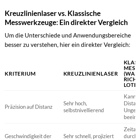
Kreuzlinienlaser vs. Klassische
Messwerkzeuge: Ein direkter Vergleich
Um die Unterschiede und Anwendungsbereiche
besser zu verstehen, hier ein direkter Vergleich:
KLAS
MESS
KRITERIUM
KREUZLINIENLASER
(WAS
RICHT
LOTBL
Kann b
Sehr hoch,
Distan
Präzision auf Distanz
selbstnivellierend
Ungena
beeinf
Zeitau
Geschwindigkeit der
Sehr schnell, projiziert
durch 