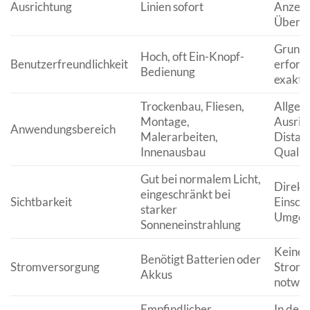
Ausrichtung
Linien sofort
Anzeic
Überpr
Grundl
Hoch, oft Ein-Knopf-
Benutzerfreundlichkeit
erford
Bedienung
exakte
Trockenbau, Fliesen,
Allgem
Montage,
Ausric
Anwendungsbereich
Malerarbeiten,
Distan
Innenausbau
Qualitä
Gut bei normalem Licht,
Direkt 
eingeschränkt bei
Sichtbarkeit
Einsch
starker
Umgebu
Sonneneinstrahlung
Keine 
Benötigt Batterien oder
Stromversorgung
Stromv
Akkus
notwen
Empfindlicher
In der 