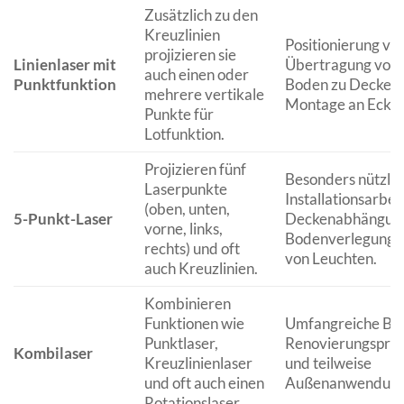
Zusätzlich zu den
Kreuzlinien
Positionierung vo
projizieren sie
Linienlaser mit
Übertragung von 
auch einen oder
Punktfunktion
Boden zu Decke, p
mehrere vertikale
Montage an Eckpu
Punkte für
Lotfunktion.
Projizieren fünf
Besonders nützlic
Laserpunkte
Installationsarbei
(oben, unten,
5-Punkt-Laser
Deckenabhängun
vorne, links,
Bodenverlegung,
rechts) und oft
von Leuchten.
auch Kreuzlinien.
Kombinieren
Funktionen wie
Umfangreiche Ba
Punktlaser,
Renovierungsproje
Kombilaser
Kreuzlinienlaser
und teilweise
und oft auch einen
Außenanwendung
Rotationslaser.