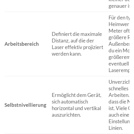
genauer ist
Für den typ
Heimwerker
Meter oft a
Definiert die maximale
größere Rä
Distanz, auf die der
Arbeitsbereich
Außenberei
Laser effektiv projiziert
du ein Mode
werden kann.
größerem A
eventuell m
Laserempfä
Unverzicht
schnelles u
Ermöglicht dem Gerät,
Arbeiten. A
sich automatisch
dass die Niv
Selbstnivellierung
horizontal und vertikal
ist. Viele G
auszurichten.
auch eine m
Einstellung
Linien.