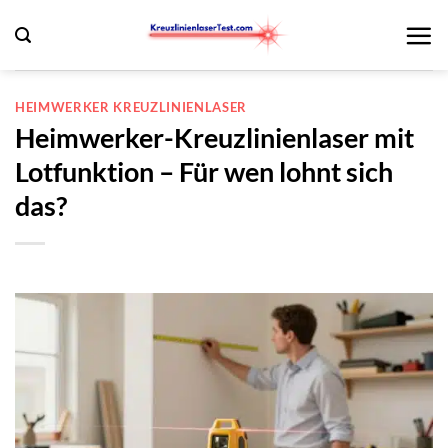
Zum
Inhalt
springen
HEIMWERKER KREUZLINIENLASER
Heimwerker-Kreuzlinienlaser mit
Lotfunktion – Für wen lohnt sich
das?