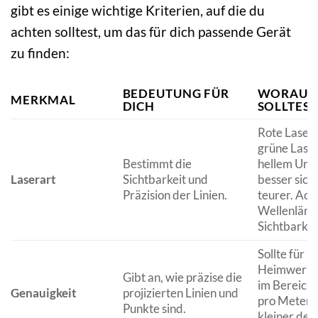
gibt es einige wichtige Kriterien, auf die du
achten solltest, um das für dich passende Gerät
zu finden:
BEDEUTUNG FÜR
WORAUF 
MERKMAL
DICH
SOLLTEST
Rote Laser 
grüne Laser
Bestimmt die
hellem Umg
Laserart
Sichtbarkeit und
besser sich
Präzision der Linien.
teurer. Ach
Wellenläng
Sichtbarkei
Sollte für
Heimwerke
Gibt an, wie präzise die
im Bereich
Genauigkeit
projizierten Linien und
pro Meter l
Punkte sind.
kleiner der