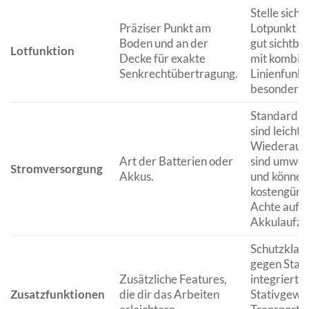
Stelle siche
Präziser Punkt am
Lotpunkt kl
Boden und an der
gut sichtbar
Lotfunktion
Decke für exakte
mit kombini
Senkrechtübertragung.
Linienfunkt
besonders vi
Standard-A
sind leicht e
Wiederaufl
Art der Batterien oder
sind umwel
Stromversorgung
Akkus.
und können
kostengünst
Achte auf d
Akkulaufzei
Schutzklass
gegen Stau
Zusätzliche Features,
integrierte
Zusatzfunktionen
die dir das Arbeiten
Stativgewi